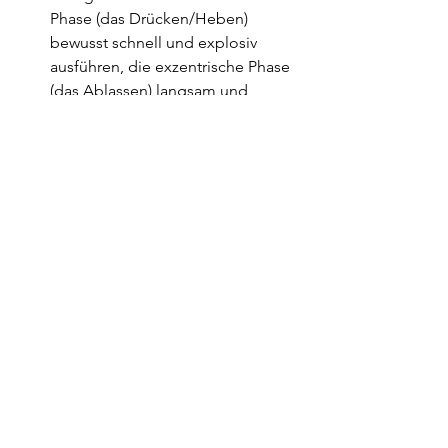
Phase (das Drücken/Heben) 
bewusst schnell und explosiv 
ausführen, die exzentrische Phase 
(das Ablassen) langsam und 
kontrolliert.
Ergänzung durch Ausdauer und 
Beweglichkeit:
 150 Minuten 
moderate Bewegung pro Woche 
(z. B. zügiges Gehen, Radfahren, 
Nordic Walking) für das Herz, 
kombiniert mit regelmäßigen 
Dehn- oder Mobilisationsübungen.
Wichtig:
 Gerade zu Beginn ist eine 
professionelle Anleitung 
entscheidend, um die richtige Technik 
zu erlernen und Überlastungen zu 
vermeiden.