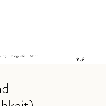
hung
Blog/Info
Mehr
nd
chkeit)