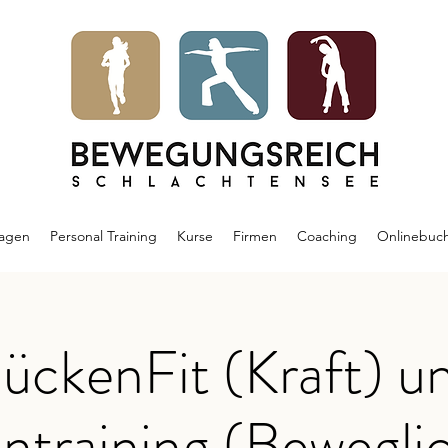
agen
Personal Training
Kurse
Firmen
Coaching
Onlinebuc
ückenFit (Kraft) u
ntraining (Bewegli