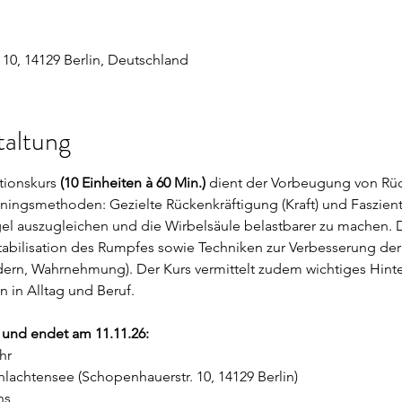
10, 14129 Berlin, Deutschland
taltung
tionskurs 
(10 Einheiten à 60 Min.)
 dient der Vorbeugung von R
ainingsmethoden: Gezielte Rückenkräftigung (Kraft) und Faszientr
el auszugleichen und die Wirbelsäule belastbarer zu machen. D
tabilisation des Rumpfes sowie Techniken zur Verbesserung der
ern, Wahrnehmung). Der Kurs vermittelt zudem wichtiges Hinte
n in Alltag und Beruf.
6 und endet am 11.11.26:
hr 
achtensee (Schopenhauerstr. 10, 14129 Berlin)
ns